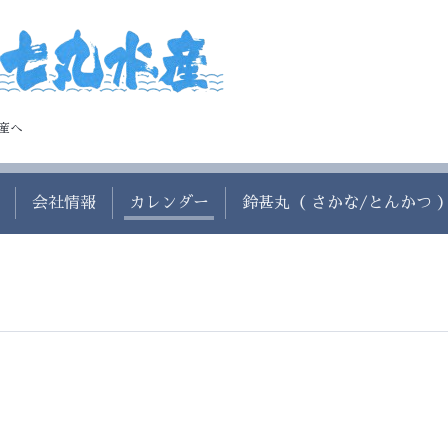
産へ
会社情報
カレンダー
鈴甚丸（ さかな/とんかつ 