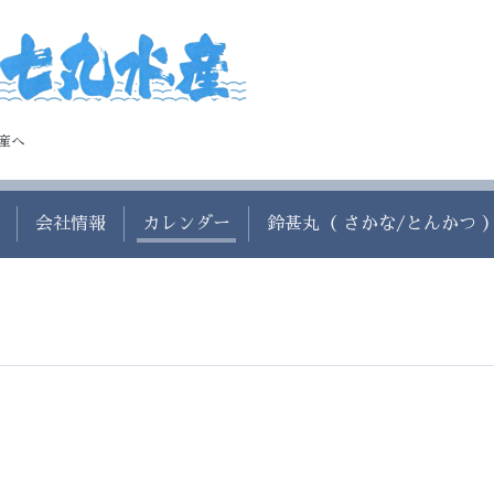
産へ
会社情報
カレンダー
鈴甚丸（ さかな/とんかつ 