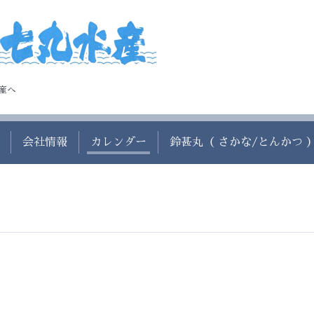
産へ
会社情報
カレンダー
鈴甚丸（ さかな/とんかつ 