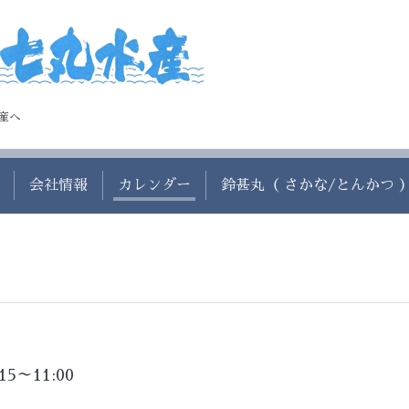
産へ
会社情報
カレンダー
鈴甚丸（ さかな/とんかつ 
:15～11:00