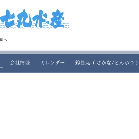
産へ
会社情報
カレンダー
鈴甚丸（ さかな/とんかつ 