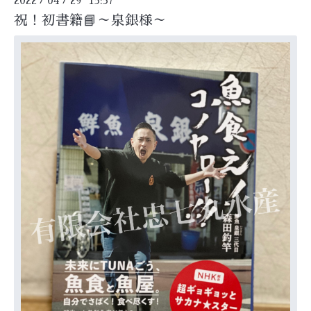
2022
04
29 15:57
祝！初書籍📘～泉銀様～