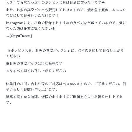
大きくて旨味たっぷりのホンビノス貝はお酒にぴったりです☀
また、お魚の真空パックも販売しておりますので、焼き魚や煮魚、ムニエル
などにしてお使いいただけます！
Instagramにも、お魚の紹介やおすすめの食べ方など載っているので、気に
なった方は是非ご覧ください🌟
→[
@tyu7maru
]
※ホンビノス貝、お魚の真空パックともに、必ず火を通してお召し上がり
ください
※お魚の真空パックは冷凍販売です
※なるべく早くお召し上がりください
休業日のお問い合わせ等のご対応は出来かねますので、ご了承ください。何
卒よろしくお願い申し上げます。
風薫る爽やかな時節、皆様のますますのご健勝を心よりお祈り申し上げま
す。