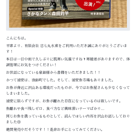
こんにちは。
平素より、有限会社 忠七丸水産をご利用いただき誠にありがとうございま
す！
本日は一日中雨で久しぶりに肌寒い気温ですね🌂寒暖差がありますので、体
調管理にお気をつけください！
お世話になっている泉銀様から書籍をいただきました！！
かつて浦安は、漁師町でした。そして、浦安魚市場もありました。
お魚が身近に沢山ある環境だったものが、今ではお魚屋さんも少なくなって
しまいました。
浦安に限らずですが、お魚が離れた存在になっているのは寂しいです。
魚離れや食べ残しゼロ、食べ方など興味深いテーマばかり…
同じお魚を扱っているものとして、読んでほしい内容を沢山お話ししており
ました😢
絶賛発売中だそうです！！是非お手にとってみてください。