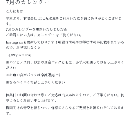
7月のカレンダー
こんにちは！
平素より、有限会社 忠七丸水産をご利用いただき誠にありがとうございま
す。
7月のカレンダーを更新いたしました🎋
ご確認したい方は、
カレンダー
をご覧ください。
Instagramも更新しております！朝獲れ情報やお得な情報が記載されている
ので、お見逃しなく♪
→[
@tyu7maru
]
※ホンビノス貝、お魚の真空パックともに、必ず火を通してお召し上がりく
ださい
※お魚の真空パックは冷凍販売です
※なるべく早くお召し上がりください
休業日のお問い合わせ等のご対応は出来かねますので、ご了承ください。何
卒よろしくお願い申し上げます。
梅雨明けの青空を待ちつつ、皆様のさらなるご発展をお祈りいたしておりま
す。