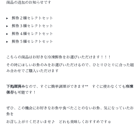
商品の追加のお知らせです
▸
鮮魚２種セレクトセット
▸
鮮魚３種セレクトセット
▸
鮮魚４種セレクトセット
▸
鮮魚５種セレクトセット
こちらの商品はお好きな冷凍鮮魚をお選びいただけます！！！
その時にほしいお魚のみをお選びいただけるので、ひとりひとりに合った組
み合わせでご購入いただけます
下処理済み
なので、すぐに簡単調理ができます** すぐに使わなくても
冷凍
保存
も可能です！
ぜひ、この機会にお好きなお魚や食べたことのないお魚、気になっていたお
魚を
お召し上がりくださいませ♪ どれも美味しくおすすめです☺