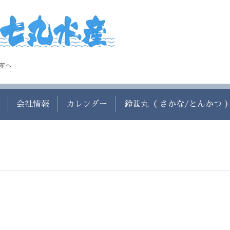
産へ
会社情報
カレンダー
鈴甚丸（ さかな/とんかつ 