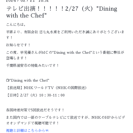
2024
02
21 16:32
テレビ出演！！！！！2/27（火）"Dining
with the Chef"
こんにちは。
平素より、有限会社 忠七丸水産をご利用いただき誠にありがとうございま
す！
お知らせです！
この度、早見優さんがＭＣの"Dining with the Chef"という番組に弊社が
登場します！
千葉県浦安市の特集みたいです！
📺"Dining with the Chef"
【放送局】NHKワールドTV（NHKの国際放送）
【日時】2/27（火）10：30-11：00
各国時差対策で5回放送だそうです！
また国内では一部のケーブルテレビにて放送ですが、NHKのHPからビデ
オオンデマンドで視聴可能です！
視聴と詳細はこちらから🍴