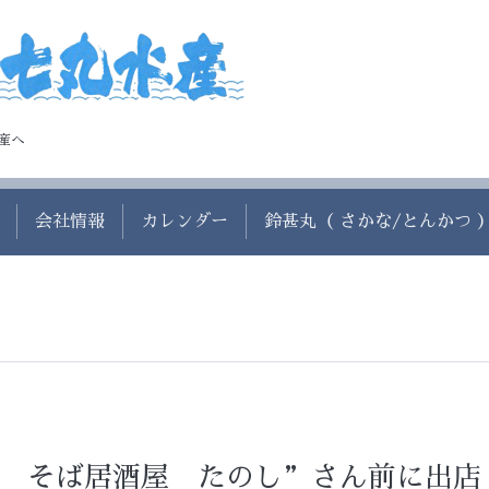
産へ
会社情報
カレンダー
鈴甚丸（ さかな/とんかつ 
安 そば居酒屋 たのし”さん前に出店